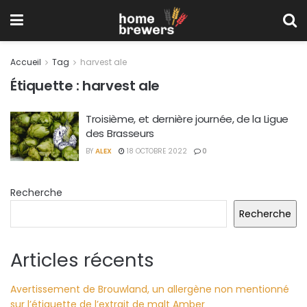
Accueil
Tag
harvest ale
Étiquette :
harvest ale
Troisième, et dernière journée, de la Ligue
des Brasseurs
BY
ALEX
18 OCTOBRE 2022
0
Recherche
Recherche
Articles récents
Avertissement de Brouwland, un allergène non mentionné
sur l’étiquette de l’extrait de malt Amber