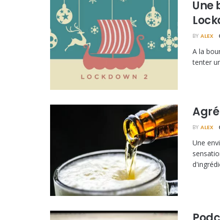
Une b
Lock
BY
ALEX
A la bou
tenter un
Agré
BY
ALEX
Une envi
sensatio
d'ingrédi
Podc