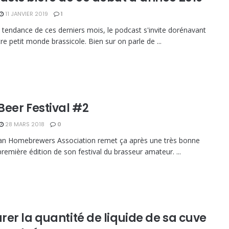
11 JANVIER 2019
1
e tendance de ces derniers mois, le podcast s'invite dorénavant
re petit monde brassicole. Bien sur on parle de ...
Beer Festival #2
28 MARS 2018
0
an Homebrewers Association remet ça après une très bonne
première édition de son festival du brasseur amateur. ...
rer la quantité de liquide de sa cuve