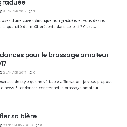
graduée
8 JANVIER 2017
2
posez d'une cuve cylindrique non graduée, et vous désirez
 la quantité de moût présents dans celle-ci ? C'est ...
ndances pour le brassage amateur
017
2 JANVIER 2017
0
exercice de style qu'une véritable affirmation, je vous propose
te news 5 tendances concernant le brassage amateur ...
fier sa bière
23 NOVEMBRE 2016
0