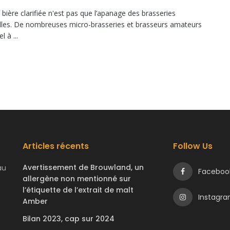
bière clarifiée n'est pas que l’apanage des brasseries
elles. De nombreuses micro-brasseries et brasseurs amateurs
l à ...
Articles récents
Follow Us
Avertissement de Brouwland, un
au
Faceboo
allergène non mentionné sur
l’étiquette de l’extrait de malt
Instagr
Amber
Bilan 2023, cap sur 2024