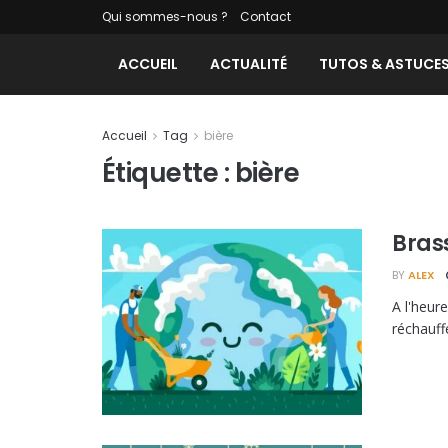
Qui sommes-nous ?
Contact
ACCUEIL
ACTUALITÉ
TUTOS & ASTUCE
Accueil
Tag
bière
Étiquette :
bière
Bras
BY
ALEX
A l'heur
réchauff