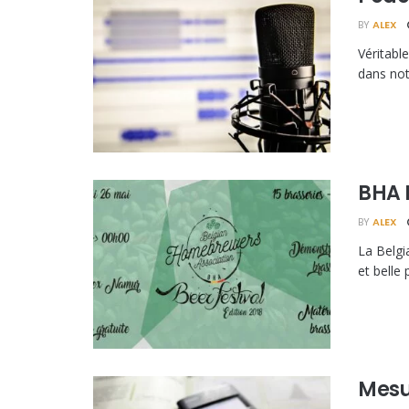
BY
ALEX
Véritabl
dans not
BHA 
BY
ALEX
La Belgi
et belle 
Mesu