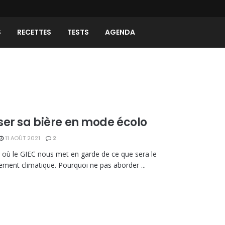
S
RECETTES
TESTS
AGENDA
ser sa bière en mode écolo
11 AOÛT 2021
2
e où le GIEC nous met en garde de ce que sera le
ement climatique. Pourquoi ne pas aborder ...