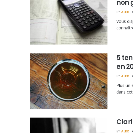
non 
BY
ALEX
Vous dis
connaître
5 te
en 2
BY
ALEX
Plus un 
dans cet
Clari
BY
ALEX