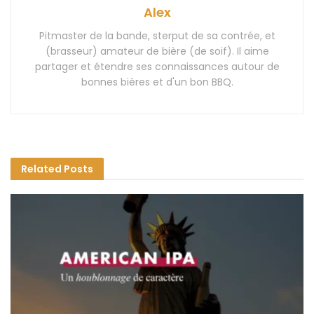
Alex
Pitmaster de la bande, sterput de sa contrée, et
(brasseur) amateur de bière (de soif). Il aime
partager et étendre ses connaissances autour de
bonnes bières et d'un bon BBQ.
Related
Posts