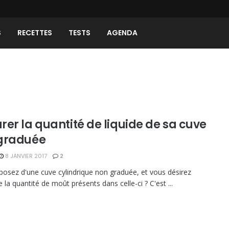
S
RECETTES
TESTS
AGENDA
rer la quantité de liquide de sa cuve
graduée
8 JANVIER 2017
2
posez d'une cuve cylindrique non graduée, et vous désirez
 la quantité de moût présents dans celle-ci ? C'est ...