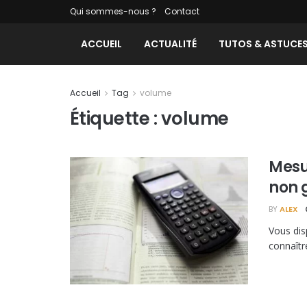
Qui sommes-nous ?
Contact
ACCUEIL
ACTUALITÉ
TUTOS & ASTUCE
Accueil
Tag
volume
Étiquette :
volume
Mesu
non 
BY
ALEX
Vous dis
connaître