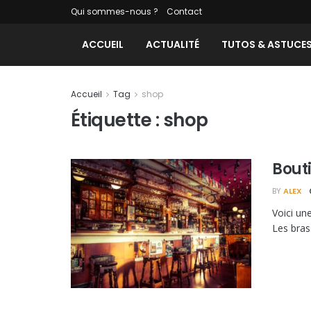
Qui sommes-nous ?
Contact
ACCUEIL
ACTUALITÉ
TUTOS & ASTUCE
Accueil
Tag
shop
Étiquette :
shop
Bout
BY
ALEX
Voici un
Les bras