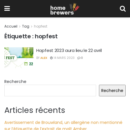
Accueil
Tag
hopfest
Étiquette :
hopfest
Hopfest 2023 aura lieu le 22 avril
BY
ALEX
14 MARS 2023
0
Recherche
Recherche
Articles récents
Avertissement de Brouwland, un allergène non mentionné
sur l’étiquette de l’extrait de malt Amber