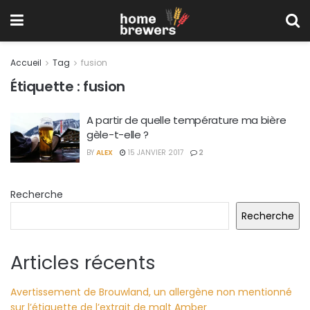
Accueil
Tag
fusion
Étiquette :
fusion
A partir de quelle température ma bière
gèle-t-elle ?
BY
ALEX
15 JANVIER 2017
2
Recherche
Recherche
Articles récents
Avertissement de Brouwland, un allergène non mentionné
sur l’étiquette de l’extrait de malt Amber