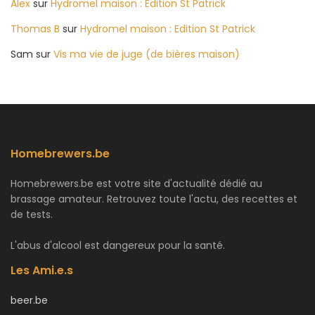
Alex
sur
Hydromel maison : Edition St Patrick
Thomas B
sur
Hydromel maison : Edition St Patrick
Sam
sur
Vis ma vie de juge (de bières maison)
Homebrewers.be
Homebrewers.be est votre site d'actualité dédié au
brassage amateur. Retrouvez toute l'actu, des recettes et
de tests.
L'abus d'alcool est dangereux pour la santé.
Les Ami.e.s
beer.be