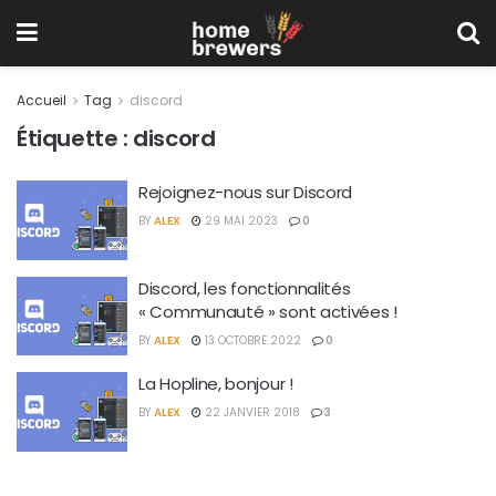
Accueil
Tag
discord
Étiquette :
discord
Rejoignez-nous sur Discord
BY
ALEX
29 MAI 2023
0
Discord, les fonctionnalités
« Communauté » sont activées !
BY
ALEX
13 OCTOBRE 2022
0
La Hopline, bonjour !
BY
ALEX
22 JANVIER 2018
3