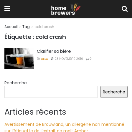
Accueil
Tag
cold crash
Étiquette :
cold crash
Clarifier sa bière
BY
ALEX
23 NOVEMBRE 2016
0
Recherche
Recherche
Articles récents
Avertissement de Brouwland, un allergène non mentionné
sur l’étiquette de l’extrait de malt Amber