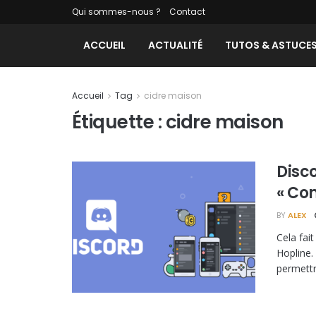
Qui sommes-nous ?
Contact
ACCUEIL
ACTUALITÉ
TUTOS & ASTUCE
Accueil
Tag
cidre maison
Étiquette :
cidre maison
Disco
« Co
BY
ALEX
Cela fai
Hopline.
permettro