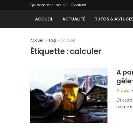
Qui sommes-nous ?
Contact
ACCUEIL
ACTUALITÉ
TUTOS & ASTUCE
Accueil
Tag
calculer
Étiquette :
calculer
A pa
gèle-
BY
ALEX
En cette
même ens