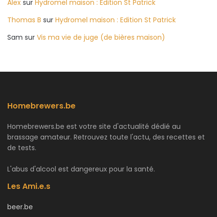
Alex
sur
Hydromel maison : Edition St Patrick
Thomas B
sur
Hydromel maison : Edition St Patrick
Sam
sur
Vis ma vie de juge (de bières maison)
Homebrewers.be
Homebrewers.be est votre site d'actualité dédié au
brassage amateur. Retrouvez toute l'actu, des recettes et
de tests.
L'abus d'alcool est dangereux pour la santé.
Les Ami.e.s
beer.be