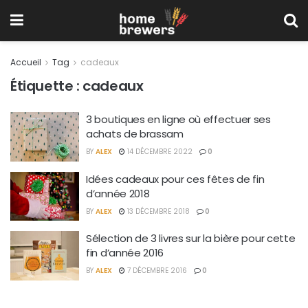
Accueil
Tag
cadeaux
Étiquette :
cadeaux
3 boutiques en ligne où effectuer ses
achats de brassam
BY
ALEX
14 DÉCEMBRE 2022
0
Idées cadeaux pour ces fêtes de fin
d’année 2018
BY
ALEX
13 DÉCEMBRE 2018
0
Sélection de 3 livres sur la bière pour cette
fin d’année 2016
BY
ALEX
7 DÉCEMBRE 2016
0