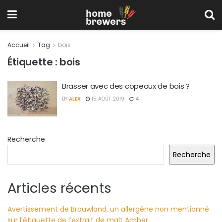
Accueil
Tag
bois
Étiquette :
bois
Brasser avec des copeaux de bois ?
BY
ALEX
15 AOÛT 2019
4
Recherche
Recherche
Articles récents
Avertissement de Brouwland, un allergène non mentionné
sur l’étiquette de l’extrait de malt Amber