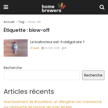
Accueil
Tag
blow-off
Étiquette :
blow-off
Le barboteur est-il obligatoire ?
BY
ALEX
30 MAI 2018
0
Recherche
Recherche
Articles récents
Avertissement de Brouwland, un allergène non mentionné
sur l’étiquette de l’extrait de malt Amber