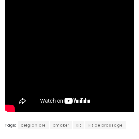
Ce kit s’adresse à qui ?
Vous disposez d’un budget de 25€, la personne est fan
de bière et n’est pas brasseur amateur ? Ce cadeau
sera idéal. Même si le kit risque de frustrer les gens car
la quantité brassée est limitée (deux bouteilles de 75cl).
Il n’en reste que c’est une belle alternative aux
nombreux kits que l’on retrouve en grande surface. Et
celui-ci peut vite devenir une porte d’entrée vers leurs
autres produits.
Le kit est disponible sur leur
boutique en ligne
ou via
Amazon
pour +/- 24,95€.
Tags:
belgian ale
bmaker
kit
kit de brassage